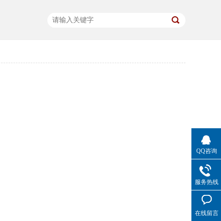
QQ咨询
服务热线
在线留言