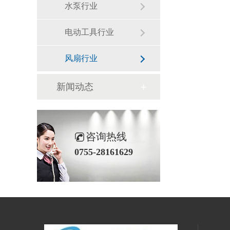
水泵行业
电动工具行业
风扇行业
新闻动态
咨询热线
0755-28161629