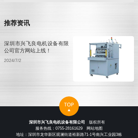
推荐资讯
深圳市兴飞良电机设备有限
公司官方网站上线！
2024/7/2
深圳市兴飞良电机设备有限公司
版权所有
服务热线：0755-28161629
网站地图
地址：深圳市龙华新区观澜街道裕新路71-1号南兴工业园3栋