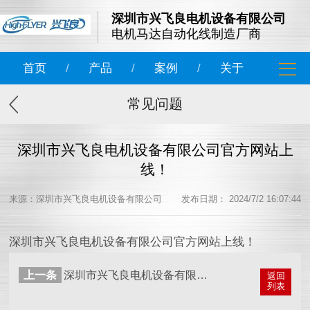
深圳市兴飞良电机设备有限公司
电机马达自动化线制造厂商
首页
/
产品
/
案例
/
关于
常见问题
深圳市兴飞良电机设备有限公司官方网站上
线！
来源：深圳市兴飞良电机设备有限公司
发布日期： 2024/7/2 16:07:44
深圳市兴飞良电机设备有限公司官方网站上线！
上一条
深圳市兴飞良电机设备有限公司官方网站上线！
返回
列表