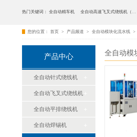
热门关键词：
全自动精车机
全自动高速飞叉式绕线机（…
您的位置：
首页
>
产品频道
>
全自动模块化流水线
>
全自动模
产品中心
全自动针式绕线机
全自动飞叉式绕线机
全自动平排绕线机
全自动焊锡机