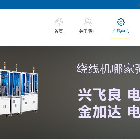
首页
关于我们
产品中心