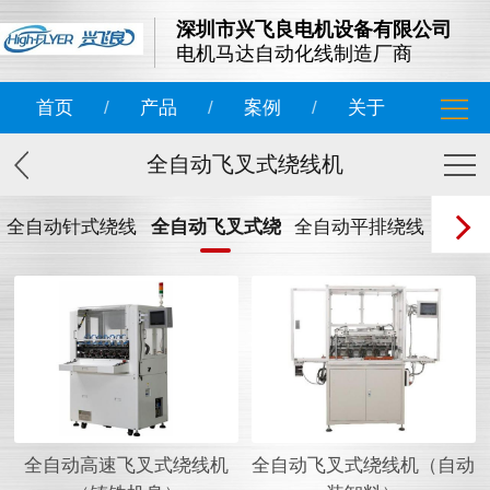
深圳市兴飞良电机设备有限公司
电机马达自动化线制造厂商
首页
/
产品
/
案例
/
关于
全自动飞叉式绕线机
全自动针式绕线
全自动飞叉式绕
全自动平排绕线
全自
机
线机
机
全自动高速飞叉式绕线机
全自动飞叉式绕线机（自动