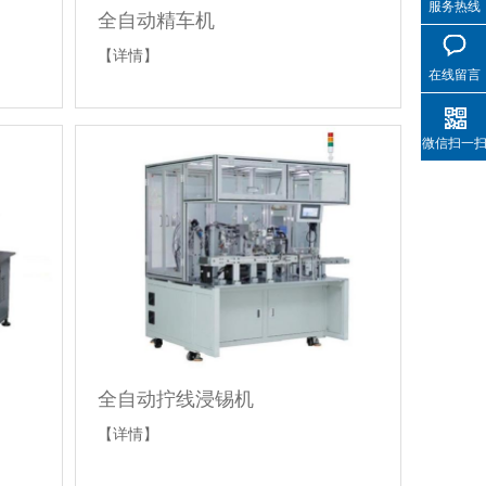
服务热线
全自动精车机
【详情】
在线留言
微信扫一
全自动拧线浸锡机
【详情】