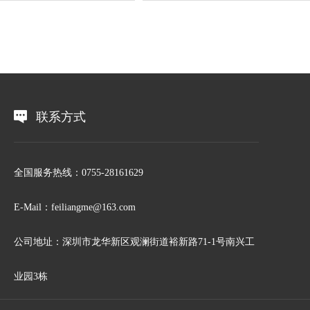
联系方式
全国服务热线：0755-28161629
E-Mail：feiliangme@163.com
公司地址：深圳市龙华新区观澜街道裕新路71-1号南兴工
业园3栋