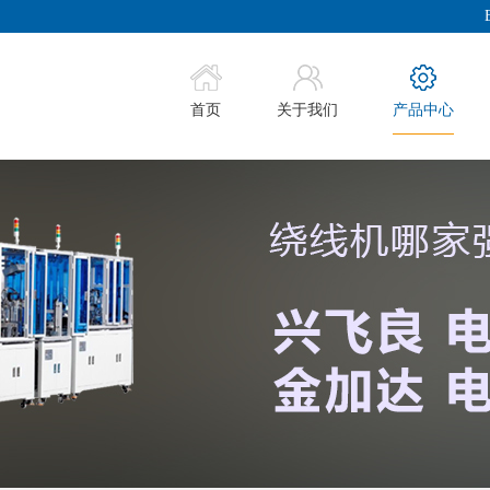
首页
关于我们
产品中心