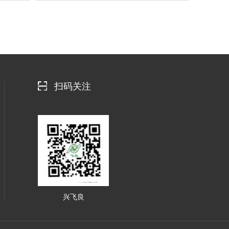
扫码关注
兴飞良