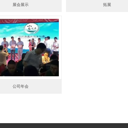
展会展示
拓展
公司年会