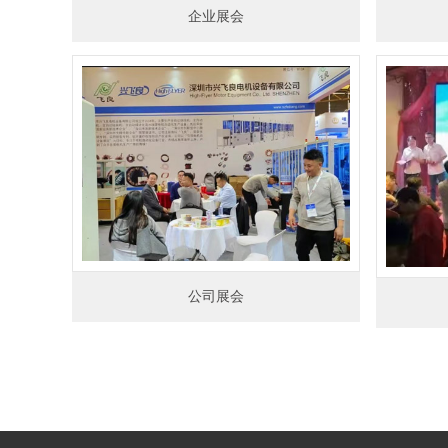
企业展会
公司展会