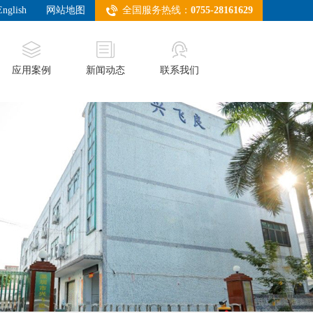
English
网站地图
全国服务热线：
0755-28161629
应用案例
新闻动态
联系我们