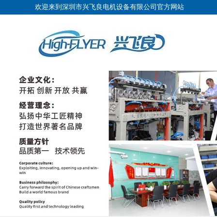
欢迎来到深圳市兴飞良电机设备有限公司官方网站