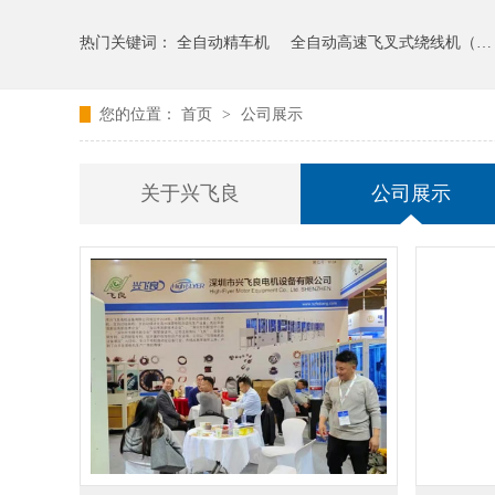
热门关键词：
全自动精车机
全自动高速飞叉式绕线机（…
您的位置：
首页
>
公司展示
关于兴飞良
公司展示