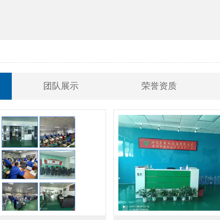
团队展示
荣誉资质