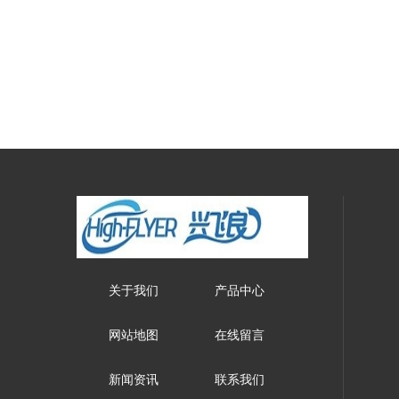
关于我们
产品中心
网站地图
在线留言
新闻资讯
联系我们