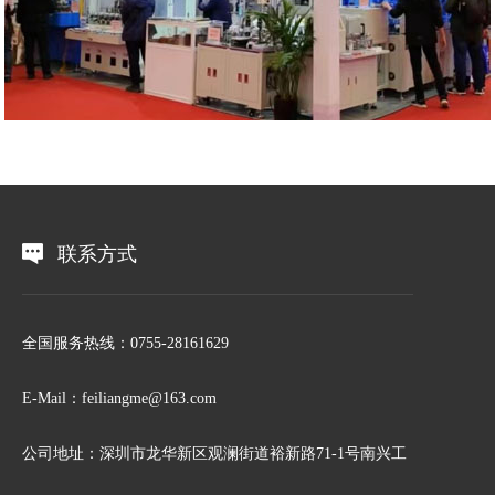
联系方式
全国服务热线：0755-28161629
E-Mail：feiliangme@163.com
公司地址：深圳市龙华新区观澜街道裕新路71-1号南兴工