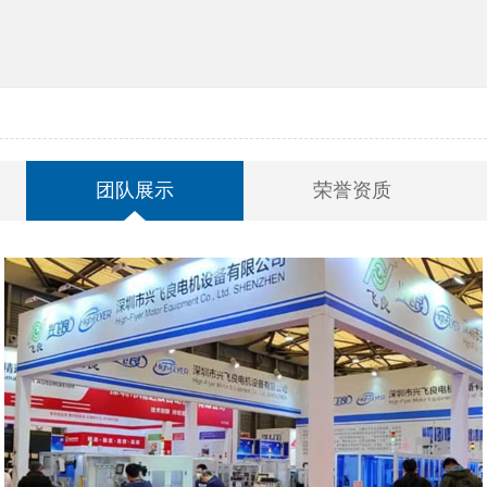
团队展示
荣誉资质