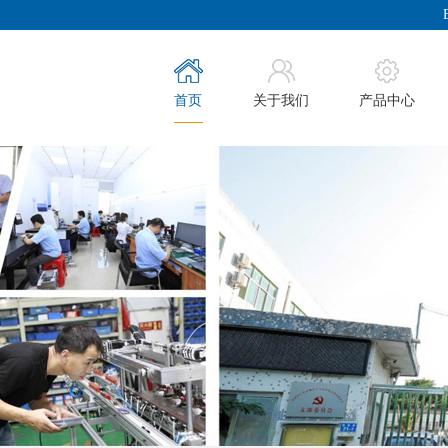
首页
关于我们
产品中心