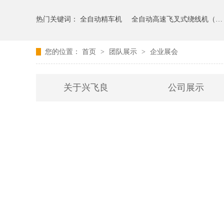
热门关键词：
全自动精车机
全自动高速飞叉式绕线机（…
您的位置：
首页
>
团队展示
>
企业展会
关于兴飞良
公司展示